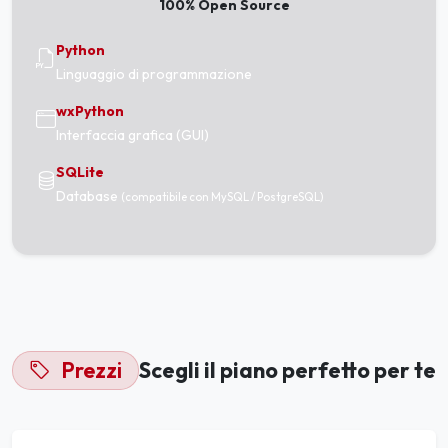
100% Open Source
Python
Linguaggio di programmazione
wxPython
Interfaccia grafica (GUI)
SQLite
Database
(compatibile con MySQL / PostgreSQL)
Prezzi
Scegli il piano perfetto per te