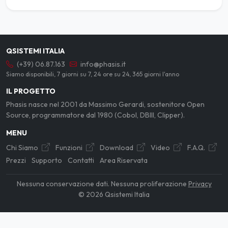
QSISTEMI ITALIA
(+39) 06.87.163
info@phasis.it
Siamo disponibili, 7 giorni su 7, 24 ore su 24, 365 giorni l'anno
IL PROGETTO
Phasis nasce nel 2001 da Massimo Gerardi, sostenitore Open
Source, programmatore dal 1980 (Cobol, DBIII, Clipper).
MENU
Chi Siamo
Funzioni
Download
Video
F.A.Q.
Prezzi
Supporto
Contatti
Area Riservata
Nessuna conservazione dati. Nessuna proliferazione
Privacy
© 2026 Qsistemi Italia